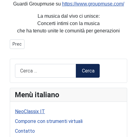
Guardi Groupmuse su
https://www.groupmuse.com/
La musica dal vivo ci unisce:
Concerti intimi con la musica
che ha tenuto unite le comunità per generazioni
Articolo precedente: Ricordi carolani
Prec
Cerca
Cerca
Menù italiano
NeoClassix IT
Comporre con strumenti virtuali
Contatto