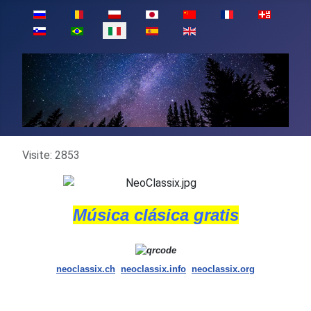
Seleziona la tua lingua
Dettagli
Visite: 2853
Música clásica gratis
neoclassix.ch
neoclassix.info
neoclassix.org