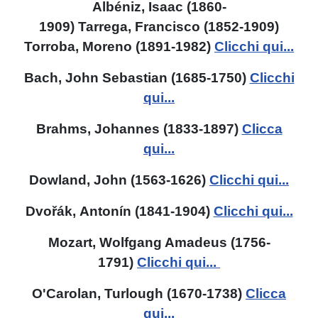
Albéniz, Isaac (1860-
1909)
Tarrega,
Francisco
(
1852-1909
)
Torroba,
Moreno
(1891-1982)
Clicchi qui...
Bach, John Sebastian
(1685-1750)
Clicchi
qui...
Brahms, Johannes (1833-1897)
Clicca
qui...
Dowland, John (1563-1626)
Clicchi qui...
Dvořák, Antonín (1841-1904)
Clicchi qui...
Mozart, Wolfgang Amadeus
(1756-
1791)
Clicchi qui...
O'Carolan, Turlough (1670-1738)
Clicca
qui...