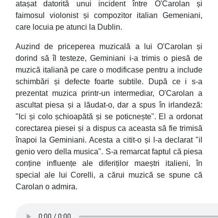
atașat datorită unui incident între O'Carolan și
faimosul violonist și compozitor italian Gemeniani,
care locuia pe atunci la Dublin.
Auzind de priceperea muzicală a lui O'Carolan și
dorind să îl testeze, Geminiani i-a trimis o piesă de
muzică italiană pe care o modificase pentru a include
schimbări și defecte foarte subtile. După ce i s-a
prezentat muzica printr-un intermediar, O'Carolan a
ascultat piesa și a lăudat-o, dar a spus în irlandeză:
"Ici și colo șchioapătă și se poticnește". El a ordonat
corectarea piesei și a dispus ca aceasta să fie trimisă
înapoi la Geminiani. Acesta a citit-o și l-a declarat "il
genio vero della musica". S-a remarcat faptul că piesa
conține influențe ale diferiților maeștri italieni, în
special ale lui Corelli, a cărui muzică se spune că
Carolan o admira.