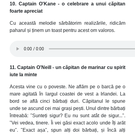
10. Captain O'Kane - o celebrare a unui căpitan
foarte apreciat
Cu această melodie sărbătorim realizările, ridicăm
paharul și ținem un toast pentru acest om valoros.
11. Captain O'Neill - un căpitan de marinar cu spirit
iute la minte
Acesta vine cu o poveste. Ne aflăm pe o barcă pe o
mare agitată în largul coastei de vest a Irlandei. La
bord se află cinci bărbați duri. Căpitanul le spune
unde se ascund cei mai grași pești. Unul dintre bărbați
întreabă: "Sunteți sigur? Eu nu sunt atât de sigur...".
"Vei vedea, tinere. Îi vei găsi exact acolo unde îți arăt
eu". "Exact așa", spun alți doi bărbați, și încă alți