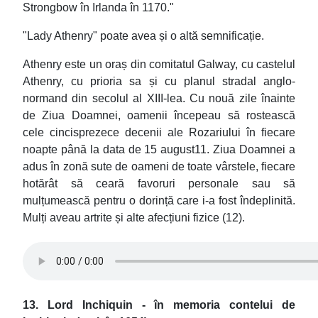
Strongbow în Irlanda în 1170."
"Lady Athenry" poate avea și o altă semnificație.
Athenry este un oraș din comitatul Galway, cu castelul
Athenry, cu prioria sa și cu planul stradal anglo-
normand din secolul al XIII-lea. Cu nouă zile înainte
de Ziua Doamnei, oamenii începeau să rostească
cele cincisprezece decenii ale Rozariului în fiecare
noapte până la data de 15 august11. Ziua Doamnei a
adus în zonă sute de oameni de toate vârstele, fiecare
hotărât să ceară favoruri personale sau să
mulțumească pentru o dorință care i-a fost îndeplinită.
Mulți aveau artrite și alte afecțiuni fizice (12).
13. Lord Inchiquin - în memoria contelui de