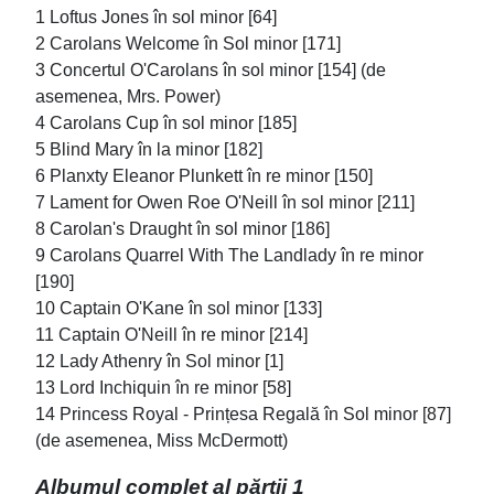
1 Loftus Jones în sol minor [64]
2 Carolans Welcome în Sol minor [171]
3 Concertul O'Carolans în sol minor [154] (de
asemenea, Mrs. Power)
4 Carolans Cup în sol minor [185]
5 Blind Mary în la minor [182]
6 Planxty Eleanor Plunkett în re minor [150]
7 Lament for Owen Roe O'Neill în sol minor [211]
8 Carolan's Draught în sol minor [186]
9 Carolans Quarrel With The Landlady în re minor
[190]
10 Captain O'Kane în sol minor [133]
11 Captain O'Neill în re minor [214]
12 Lady Athenry în Sol minor [1]
13 Lord Inchiquin în re minor [58]
14 Princess Royal - Prințesa Regală în Sol minor [87]
(de asemenea, Miss McDermott)
Albumul complet al părții 1