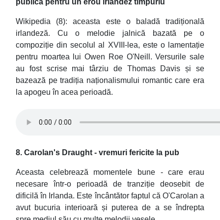
publică pentru un erou irlandez timpuriu
Wikipedia (8): aceasta este o baladă tradițională
irlandeză. Cu o melodie jalnică bazată pe o
compoziție din secolul al XVIII-lea, este o lamentație
pentru moartea lui Owen Roe O'Neill. Versurile sale
au fost scrise mai târziu de Thomas Davis și se
bazează pe tradiția naționalismului romantic care era
la apogeu în acea perioadă.
8. Carolan's Draught - vremuri fericite la pub
Aceasta celebrează momentele bune - care erau
necesare într-o perioadă de tranziție deosebit de
dificilă în Irlanda. Este încântător faptul că O'Carolan a
avut bucuria interioară și puterea de a se îndrepta
spre mediul său cu multe melodii vesele.