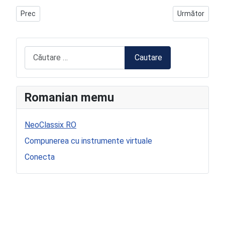
Articol precedent: Domenico Scarlatti ro
Articolul urmă
Prec
Următor
Cautare
Cautare
Romanian memu
NeoClassix RO
Compunerea cu instrumente virtuale
Conecta