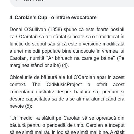
4. Carolan's Cup - o intrare evocatoare
Donal O'Sullivan (1858) spune că este foarte posibil
ca O'Carolan să o fi cântat și poate să o fi modificat în
funcție de scopul său și că este o versiune modificată
a unei melodii populare bine cunoscute în vremea lui
Carolan, numită "Ar bhruach na carraige báine" (Pe
marginea stâncilor albe) (4).
Obiceiurile de băutură ale lui O'Carolan apar în acest
context. The OldMusicProject a oferit acest
comentariu ilustrativ despre băutura sa, precum și
despre capacitatea sa de a se afirma atunci când era
nevoie (5):
"Un medic l-a sfătuit pe Carolan să se oprească din
băutură pentru o perioadă de timp. Carolan a început
să se simtă mai rău în loc să se simtă mai bine. A găsit