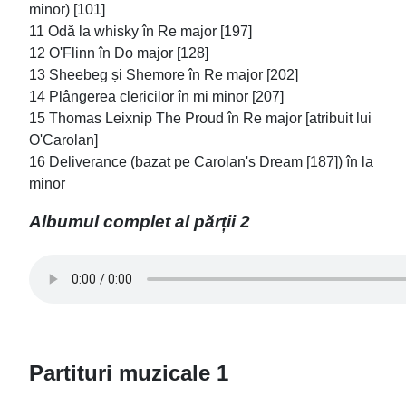
minor) [101]
11 Odă la whisky în Re major [197]
12 O'Flinn în Do major [128]
13 Sheebeg și Shemore în Re major [202]
14 Plângerea clericilor în mi minor [207]
15 Thomas Leixnip The Proud în Re major [atribuit lui
O'Carolan]
16 Deliverance (bazat pe Carolan's Dream [187]) în la
minor
Albumul complet al părții 2
Partituri muzicale 1