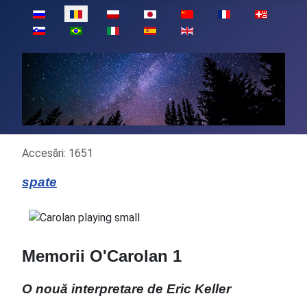
Selectați limba dvs
Detalii
Accesări: 1651
spate
Memorii O'Carolan 1
O nouă interpretare de Eric Keller