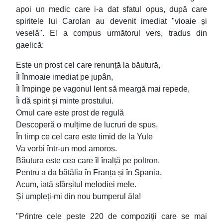
apoi un medic care i-a dat sfatul opus, după care
spiritele lui Carolan au devenit imediat "vioaie și
veselă". El a compus următorul vers, tradus din
gaelică:
Este un prost cel care renunță la băutură,
Îl înmoaie imediat pe jupân,
Îl împinge pe vagonul lent să meargă mai repede,
Îi dă spirit și minte prostului.
Omul care este prost de regulă
Descoperă o mulțime de lucruri de spus,
În timp ce cel care este timid de la Yule
Va vorbi într-un mod amoros.
Băutura este cea care îl înalță pe poltron.
Pentru a da bătălia în Franța și în Spania,
Acum, iată sfârșitul melodiei mele.
Și umpleți-mi din nou bumperul ăla!
"Printre cele peste 220 de compoziții care se mai