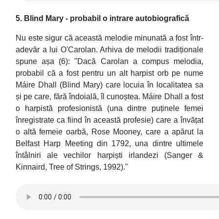
5. Blind Mary - probabil o intrare autobiografică
Nu este sigur că această melodie minunată a fost într-
adevăr a lui O'Carolan. Arhiva de melodii tradiționale
spune așa (6): "Dacă Carolan a compus melodia,
probabil că a fost pentru un alt harpist orb pe nume
Máire Dhall (Blind Mary) care locuia în localitatea sa
și pe care, fără îndoială, îl cunoștea. Máire Dhall a fost
o harpistă profesionistă (una dintre puținele femei
înregistrate ca fiind în această profesie) care a învățat
o altă femeie oarbă, Rose Mooney, care a apărut la
Belfast Harp Meeting din 1792, una dintre ultimele
întâlniri ale vechilor harpiști irlandezi (Sanger &
Kinnaird, Tree of Strings, 1992)."