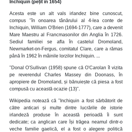
Inchiquin (pețit în 1654)
Acesta este un alt vals irlandez bine cunoscut,
compus "în onoarea tânărului al 4-lea conte de
Inchiquin, William O'Brien (1694-1777), care a devenit
Mare Maestru al Francmasonilor din Anglia în 1726.
Sediul familiei se afla în castelul Dromoland,
Newmarket-on-Fergus, comitatul Clare, care a rămas
până în 1962 în mâinile lorzilor Inchiquin. ...
"Donal O'Sullivan (1958) spune că O'Carolan îl vizita
pe reverendul Charles Massey din Doonass, în
apropiere de Dromoland, și bănuiește că piesa a fost
compusă cu această ocazie (13)".
Wikipedia notează că "Inchiquin a fost sărbătorit de
către anticari și multe dintre lucrările de istorie
irlandeză produse în această perioadă îi sunt
dedicate; ca anglican care își trăgea neamul dintr-o
veche familie gaelică, el a fost o alegere politică