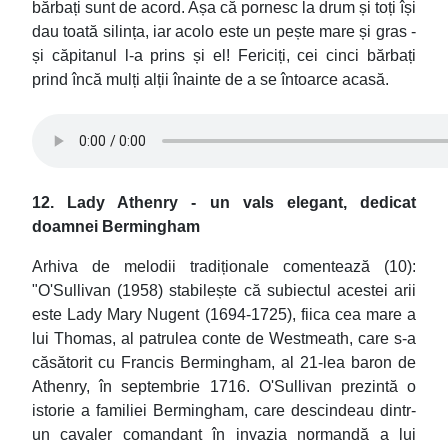
bărbați sunt de acord. Așa că pornesc la drum și toți își
dau toată silința, iar acolo este un pește mare și gras -
și căpitanul l-a prins și el! Fericiți, cei cinci bărbați
prind încă mulți alții înainte de a se întoarce acasă.
12. Lady Athenry - un vals elegant, dedicat
doamnei Bermingham
Arhiva de melodii tradiționale comentează (10):
"O'Sullivan (1958) stabilește că subiectul acestei arii
este Lady Mary Nugent (1694-1725), fiica cea mare a
lui Thomas, al patrulea conte de Westmeath, care s-a
căsătorit cu Francis Bermingham, al 21-lea baron de
Athenry, în septembrie 1716. O'Sullivan prezintă o
istorie a familiei Bermingham, care descindeau dintr-
un cavaler comandant în invazia normandă a lui