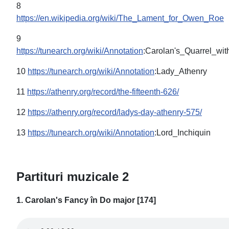
8
https://en.wikipedia.org/wiki/The_Lament_for_Owen_Roe
9
https://tunearch.org/wiki/Annotation
:Carolan's_Quarrel_wi
10
https://tunearch.org/wiki/Annotation
:Lady_Athenry
11
https://athenry.org/record/the-fifteenth-626/
12
https://athenry.org/record/ladys-day-athenry-575/
13
https://tunearch.org/wiki/Annotation
:Lord_Inchiquin
Partituri muzicale
2
1. Carolan's Fancy în Do major [174]