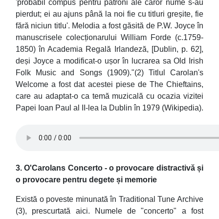
'probabil compus pentru patroni ale căror nume s-au
pierdut; ei au ajuns până la noi fie cu titluri greșite, fie
fără niciun titlu'. Melodia a fost găsită de P.W. Joyce în
manuscrisele colecționarului William Forde (c.1759-
1850) în Academia Regală Irlandeză, [Dublin, p. 62],
deși Joyce a modificat-o ușor în lucrarea sa Old Irish
Folk Music and Songs (1909)."(2) Titlul Carolan's
Welcome a fost dat acestei piese de The Chieftains,
care au adaptat-o ca temă muzicală cu ocazia vizitei
Papei Ioan Paul al II-lea la Dublin în 1979 (Wikipedia).
3. O'Carolans Concerto - o provocare distractivă și
o provocare pentru degete și memorie
Există o poveste minunată în Traditional Tune Archive
(3), prescurtată aici. Numele de "concerto" a fost