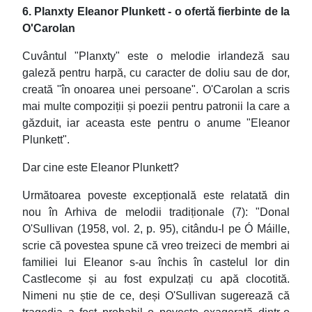
6. Planxty Eleanor Plunkett - o ofertă fierbinte de la
O'Carolan
Cuvântul "Planxty" este o melodie irlandeză sau
galeză pentru harpă, cu caracter de doliu sau de dor,
creată "în onoarea unei persoane". O'Carolan a scris
mai multe compoziții și poezii pentru patronii la care a
găzduit, iar aceasta este pentru o anume "Eleanor
Plunkett".
Dar cine este Eleanor Plunkett?
Următoarea poveste excepțională este relatată din
nou în Arhiva de melodii tradiționale (7): "Donal
O'Sullivan (1958, vol. 2, p. 95), citându-l pe Ó Máille,
scrie că povestea spune că vreo treizeci de membri ai
familiei lui Eleanor s-au închis în castelul lor din
Castlecome și au fost expulzați cu apă clocotită.
Nimeni nu știe de ce, deși O'Sullivan sugerează că