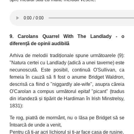
9. Carolans Quarrel With The Landlady - o
diferență de opinii audibilă
Arhiva de melodii tradiționale spune următoarele (9):
"Natura certei cu Landlady (adică a unei taverne) este
necunoscută. Este posibil, continuă O'Sullivan, ca
femeia în cauză să fi fost o anume Bridget Waldron,
descrisă ca fiind o "niggardly ale-wife", asupra căreia
O'Carolan a compus următorul epitaf "picant" (tradus
din irlandeză și tipărit de Hardiman în Irish Minstrelsy,
1831):
Te rog, piatră de mormânt, nu o lăsa pe Bridget să se
întoarcă de unde a venit,
Pentru că ți-ar acri lichiorul și ți-ar face casa de rușine.