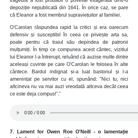
tragedia a fost probabil o poveste exagerată dintr-o
depoziție nepublicată din 1641. În orice caz, se pare
că Eleanor a fost membrul supraviețuitor al familiei.
O'Carolan răspundea rapid la critici și era oarecum
defensiv și susceptibil în ceea ce privește arta sa,
poate pentru că traiul său depindea de patronii
mulțumiți. În timp ce compunea acest cântec, vizitiul
lui Eleanor l-a întrerupt, reluând că auzise multe dintre
aceleași cuvinte pe care O'Carolan le folosea în alte
cântece. Bardul indignat și-a luat bastonul și l-a
amenințat pe servitor cu el, spunând: "Nici tu, nici
altcineva nu va mai auzi vreodată altceva decât ceea
ce este deja compus!"."
7. Lament for Owen Roe O'Neill - o lamentație