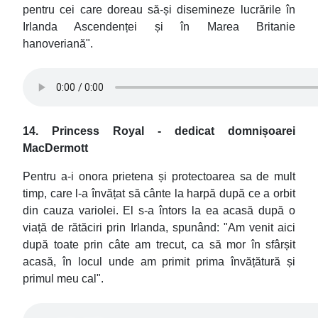
pentru cei care doreau să-și disemineze lucrările în
Irlanda Ascendenței și în Marea Britanie
hanoveriană".
14. Princess Royal - dedicat domnișoarei
MacDermott
Pentru a-i onora prietena și protectoarea sa de mult
timp, care l-a învățat să cânte la harpă după ce a orbit
din cauza variolei. El s-a întors la ea acasă după o
viață de rătăciri prin Irlanda, spunând: "Am venit aici
după toate prin câte am trecut, ca să mor în sfârșit
acasă, în locul unde am primit prima învățătură și
primul meu cal".