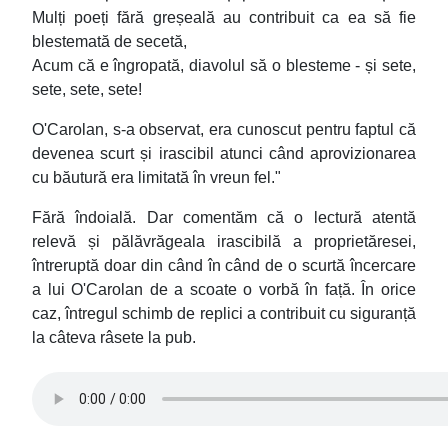
Mulți poeți fără greșeală au contribuit ca ea să fie
blestemată de secetă,
Acum că e îngropată, diavolul să o blesteme - și sete,
sete, sete, sete!
O'Carolan, s-a observat, era cunoscut pentru faptul că
devenea scurt și irascibil atunci când aprovizionarea
cu băutură era limitată în vreun fel."
Fără îndoială. Dar comentăm că o lectură atentă
relevă și pălăvrăgeala irascibilă a proprietăresei,
întreruptă doar din când în când de o scurtă încercare
a lui O'Carolan de a scoate o vorbă în față. În orice
caz, întregul schimb de replici a contribuit cu siguranță
la câteva râsete la pub.