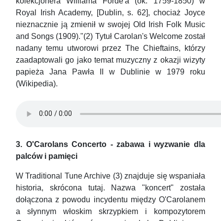
kolekcjonera Williama Forde'a (ok. 1759-1850) w
Royal Irish Academy, [Dublin, s. 62], chociaż Joyce
nieznacznie ją zmienił w swojej Old Irish Folk Music
and Songs (1909)."(2) Tytuł Carolan's Welcome został
nadany temu utworowi przez The Chieftains, którzy
zaadaptowali go jako temat muzyczny z okazji wizyty
papieża Jana Pawła II w Dublinie w 1979 roku
(Wikipedia).
3. O'Carolans Concerto - zabawa i wyzwanie dla
palców i pamięci
W Traditional Tune Archive (3) znajduje się wspaniała
historia, skrócona tutaj. Nazwa "koncert" została
dołączona z powodu incydentu między O'Carolanem
a słynnym włoskim skrzypkiem i kompozytorem