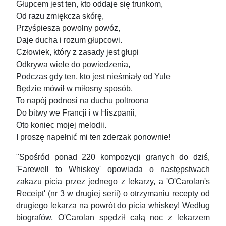
Głupcem jest ten, kto oddaje się trunkom,
Od razu zmiękcza skórę,
Przyśpiesza powolny powóz,
Daje ducha i rozum głupcowi.
Człowiek, który z zasady jest głupi
Odkrywa wiele do powiedzenia,
Podczas gdy ten, kto jest nieśmiały od Yule
Będzie mówił w miłosny sposób.
To napój podnosi na duchu poltroona
Do bitwy we Francji i w Hiszpanii,
Oto koniec mojej melodii.
I proszę napełnić mi ten zderzak ponownie!
"Spośród ponad 220 kompozycji granych do dziś,
'Farewell to Whiskey' opowiada o następstwach
zakazu picia przez jednego z lekarzy, a 'O'Carolan's
Receipt' (nr 3 w drugiej serii) o otrzymaniu recepty od
drugiego lekarza na powrót do picia whiskey! Według
biografów, O'Carolan spędził całą noc z lekarzem