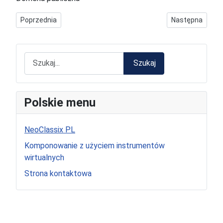
Poprzednia strona: About the composer_pl
Następna strona
Poprzednia
Następna
Szukaj
Szukaj
Polskie menu
NeoClassix PL
Komponowanie z użyciem instrumentów
wirtualnych
Strona kontaktowa