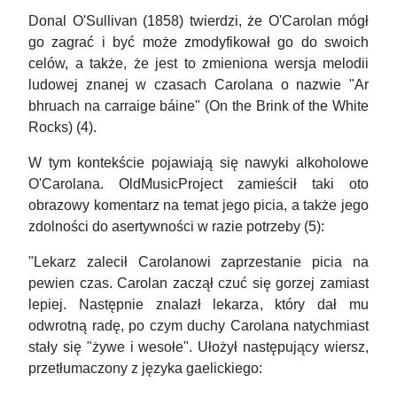
Donal O'Sullivan (1858) twierdzi, że O'Carolan mógł
go zagrać i być może zmodyfikował go do swoich
celów, a także, że jest to zmieniona wersja melodii
ludowej znanej w czasach Carolana o nazwie "Ar
bhruach na carraige báine" (On the Brink of the White
Rocks) (4).
W tym kontekście pojawiają się nawyki alkoholowe
O'Carolana. OldMusicProject zamieścił taki oto
obrazowy komentarz na temat jego picia, a także jego
zdolności do asertywności w razie potrzeby (5):
"Lekarz zalecił Carolanowi zaprzestanie picia na
pewien czas. Carolan zaczął czuć się gorzej zamiast
lepiej. Następnie znalazł lekarza, który dał mu
odwrotną radę, po czym duchy Carolana natychmiast
stały się "żywe i wesołe". Ułożył następujący wiersz,
przetłumaczony z języka gaelickiego: