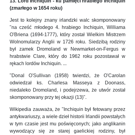
13. Lord Inchiquin - ku pamięci hrabiego Inchiquin
(zmarłego w 1654 roku)
Jest to kolejny znany irlandzki walc skomponowany
"na cześć młodego 4. hrabiego Inchiquin, Williama
O'Briena (1694-1777), który został Wielkim Mistrzem
Wolnomularzy Anglii w 1726 roku. Siedzibą rodziny
był zamek Dromoland w Newmarket-on-Fergus w
hrabstwie Clare, który do 1962 roku pozostawał w
rękach lordów Inchiquin. ...
"Donal O'Sullivan (1958) twierdzi, że O'Carolan
odwiedzał ks. Charlesa Masseya z Doonass,
niedaleko Dromoland, i podejrzewa, że utwór został
skomponowany przy tej okazji (13)".
Wikipedia zauważa, że "Inchiquin był fetowany przez
antykwariuszy, a wiele dzieł historii Irlandii powstałych
w tym czasie jest mu poświęconych; jako anglikanin
wywodzący się ze starej gaelickiej rodziny, był