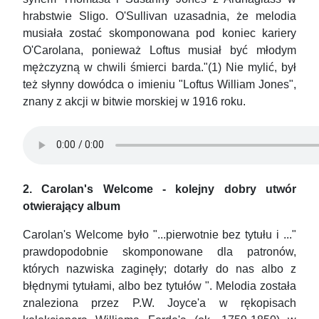
hrabstwie Sligo. O'Sullivan uzasadnia, że melodia
musiała zostać skomponowana pod koniec kariery
O'Carolana, ponieważ Loftus musiał być młodym
mężczyzną w chwili śmierci barda."(1) Nie mylić, był
też słynny dowódca o imieniu "Loftus William Jones",
znany z akcji w bitwie morskiej w 1916 roku.
2. Carolan's Welcome - kolejny dobry utwór
otwierający album
Carolan's Welcome było "...pierwotnie bez tytułu i ..."
prawdopodobnie skomponowane dla patronów,
których nazwiska zaginęły; dotarły do nas albo z
błędnymi tytułami, albo bez tytułów ". Melodia została
znaleziona przez P.W. Joyce'a w rękopisach