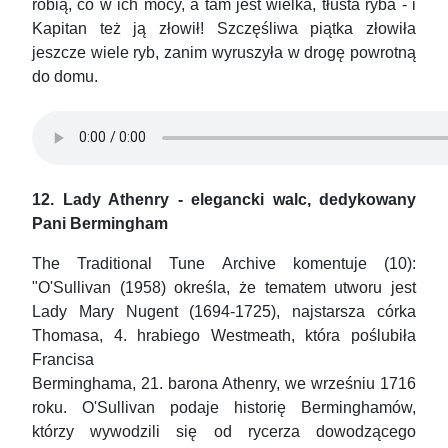
robią, co w ich mocy, a tam jest wielka, tłusta ryba - i
Kapitan też ją złowił! Szczęśliwa piątka złowiła
jeszcze wiele ryb, zanim wyruszyła w drogę powrotną
do domu.
12. Lady Athenry - elegancki walc, dedykowany
Pani Bermingham
The Traditional Tune Archive komentuje (10):
"O'Sullivan (1958) określa, że tematem utworu jest
Lady Mary Nugent (1694-1725), najstarsza córka
Thomasa, 4. hrabiego Westmeath, która poślubiła
Francisa
Berminghama, 21. barona Athenry, we wrześniu 1716
roku. O'Sullivan podaje historię Berminghamów,
którzy wywodzili się od rycerza dowodzącego