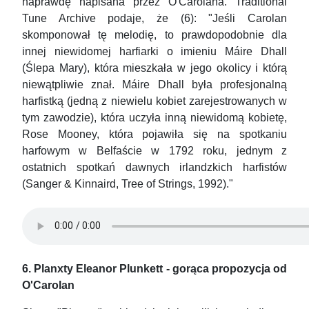
naprawdę napisana przez O'Carolana. Traditional
Tune Archive podaje, że (6): "Jeśli Carolan
skomponował tę melodię, to prawdopodobnie dla
innej niewidomej harfiarki o imieniu Máire Dhall
(Ślepa Mary), która mieszkała w jego okolicy i którą
niewątpliwie znał. Máire Dhall była profesjonalną
harfistką (jedną z niewielu kobiet zarejestrowanych w
tym zawodzie), która uczyła inną niewidomą kobietę,
Rose Mooney, która pojawiła się na spotkaniu
harfowym w Belfaście w 1792 roku, jednym z
ostatnich spotkań dawnych irlandzkich harfistów
(Sanger & Kinnaird, Tree of Strings, 1992)."
6. Planxty Eleanor Plunkett - gorąca propozycja od
O'Carolan