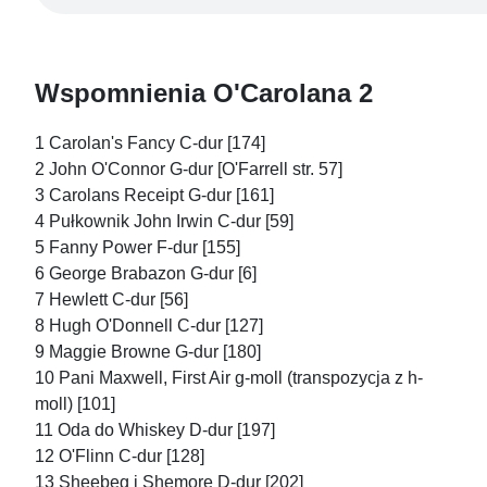
Wspomnienia O'Carolana 2
1 Carolan's Fancy C-dur [174]
2 John O'Connor G-dur [O'Farrell str. 57]
3 Carolans Receipt G-dur [161]
4 Pułkownik John Irwin C-dur [59]
5 Fanny Power F-dur [155]
6 George Brabazon G-dur [6]
7 Hewlett C-dur [56]
8 Hugh O'Donnell C-dur [127]
9 Maggie Browne G-dur [180]
10 Pani Maxwell, First Air g-moll (transpozycja z h-
moll) [101]
11 Oda do Whiskey D-dur [197]
12 O'Flinn C-dur [128]
13 Sheebeg i Shemore D-dur [202]