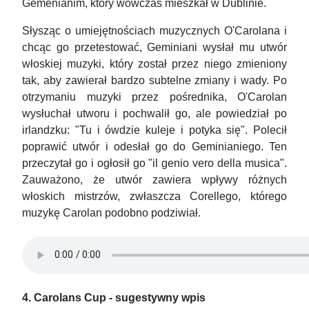
Gemenianim, który wówczas mieszkał w Dublinie.
Słysząc o umiejętnościach muzycznych O'Carolana i
chcąc go przetestować, Geminiani wysłał mu utwór
włoskiej muzyki, który został przez niego zmieniony
tak, aby zawierał bardzo subtelne zmiany i wady. Po
otrzymaniu muzyki przez pośrednika, O'Carolan
wysłuchał utworu i pochwalił go, ale powiedział po
irlandzku: "Tu i ówdzie kuleje i potyka się". Polecił
poprawić utwór i odesłał go do Geminianiego. Ten
przeczytał go i ogłosił go "il genio vero della musica".
Zauważono, że utwór zawiera wpływy różnych
włoskich mistrzów, zwłaszcza Corellego, którego
muzykę Carolan podobno podziwiał.
4. Carolans Cup - sugestywny wpis