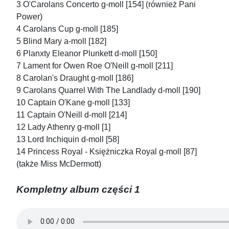
3 O'Carolans Concerto g-moll [154] (również Pani
Power)
4 Carolans Cup g-moll [185]
5 Blind Mary a-moll [182]
6 Planxty Eleanor Plunkett d-moll [150]
7 Lament for Owen Roe O'Neill g-moll [211]
8 Carolan's Draught g-moll [186]
9 Carolans Quarrel With The Landlady d-moll [190]
10 Captain O'Kane g-moll [133]
11 Captain O'Neill d-moll [214]
12 Lady Athenry g-moll [1]
13 Lord Inchiquin d-moll [58]
14 Princess Royal - Księżniczka Royal g-moll [87]
(także Miss McDermott)
Kompletny album części 1