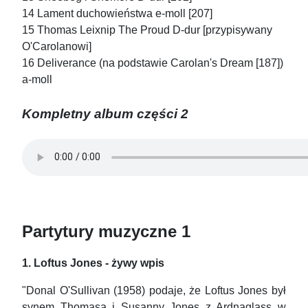
14 Lament duchowieństwa e-moll [207]
15 Thomas Leixnip The Proud D-dur [przypisywany
O'Carolanowi]
16 Deliverance (na podstawie Carolan's Dream [187])
a-moll
Kompletny album części 2
Partytury muzyczne 1
1. Loftus Jones - żywy wpis
"Donal O'Sullivan (1958) podaje, że Loftus Jones był
synem Thomasa i Susanny Jones z Ardnaglass w