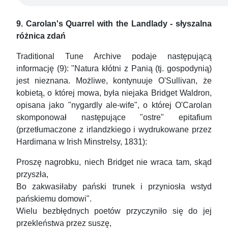
9. Carolan's Quarrel with the Landlady - słyszalna
różnica zdań
Traditional Tune Archive podaje następującą
informację (9): "Natura kłótni z Panią (tj. gospodynią)
jest nieznana. Możliwe, kontynuuje O'Sullivan, że
kobietą, o której mowa, była niejaka Bridget Waldron,
opisana jako "nygardly ale-wife", o której O'Carolan
skomponował następujące "ostre" epitafium
(przetłumaczone z irlandzkiego i wydrukowane przez
Hardimana w Irish Minstrelsy, 1831):
Proszę nagrobku, niech Bridget nie wraca tam, skąd
przyszła,
Bo zakwasiłaby pański trunek i przyniosła wstyd
pańskiemu domowi".
Wielu bezbłędnych poetów przyczyniło się do jej
przekleństwa przez suszę,