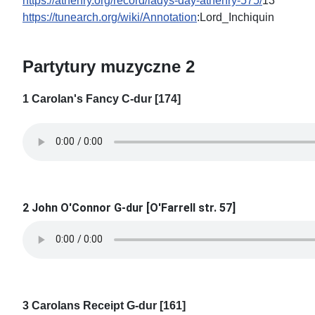
https://athenry.org/record/ladys-day-athenry-575/
13
https://tunearch.org/wiki/Annotation
:Lord_Inchiquin
Partytury muzyczne 2
1 Carolan's Fancy C-dur [174]
2 John O'Connor G-dur [O'Farrell str. 57]
3 Carolans Receipt G-dur [161]