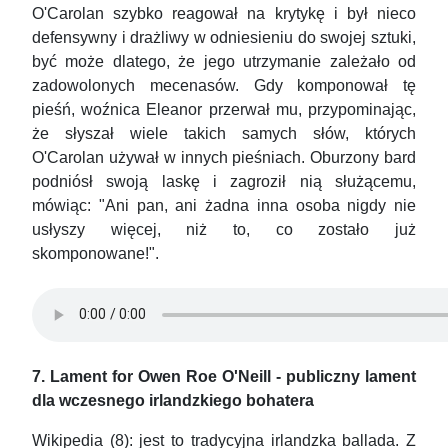
O'Carolan szybko reagował na krytykę i był nieco
defensywny i drażliwy w odniesieniu do swojej sztuki,
być może dlatego, że jego utrzymanie zależało od
zadowolonych mecenasów. Gdy komponował tę
pieśń, woźnica Eleanor przerwał mu, przypominając,
że słyszał wiele takich samych słów, których
O'Carolan używał w innych pieśniach. Oburzony bard
podniósł swoją laskę i zagroził nią służącemu,
mówiąc: "Ani pan, ani żadna inna osoba nigdy nie
usłyszy więcej, niż to, co zostało już
skomponowane!".
7. Lament for Owen Roe O'Neill - publiczny lament
dla wczesnego irlandzkiego bohatera
Wikipedia (8): jest to tradycyjna irlandzka ballada. Z