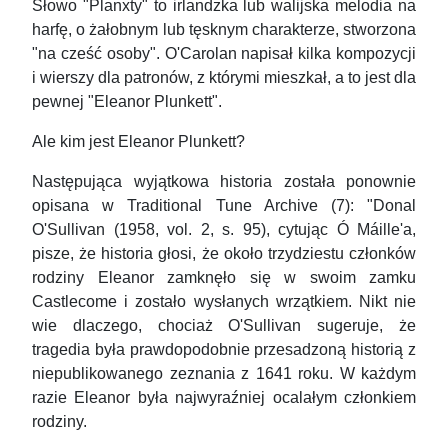
Słowo "Planxty" to irlandzka lub walijska melodia na
harfę, o żałobnym lub tęsknym charakterze, stworzona
"na cześć osoby". O'Carolan napisał kilka kompozycji
i wierszy dla patronów, z którymi mieszkał, a to jest dla
pewnej "Eleanor Plunkett".
Ale kim jest Eleanor Plunkett?
Następująca wyjątkowa historia została ponownie
opisana w Traditional Tune Archive (7): "Donal
O'Sullivan (1958, vol. 2, s. 95), cytując Ó Máille'a,
pisze, że historia głosi, że około trzydziestu członków
rodziny Eleanor zamknęło się w swoim zamku
Castlecome i zostało wysłanych wrzątkiem. Nikt nie
wie dlaczego, chociaż O'Sullivan sugeruje, że
tragedia była prawdopodobnie przesadzoną historią z
niepublikowanego zeznania z 1641 roku. W każdym
razie Eleanor była najwyraźniej ocalałym członkiem
rodziny.