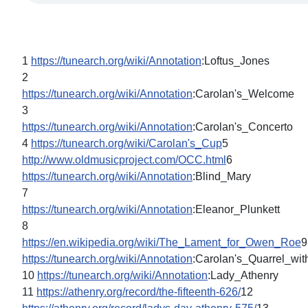
1
https://tunearch.org/wiki/Annotation
:Loftus_Jones
2
https://tunearch.org/wiki/Annotation
:Carolan's_Welcome
3
https://tunearch.org/wiki/Annotation
:Carolan's_Concerto
4
https://tunearch.org/wiki/Carolan's_Cup
5
http://www.oldmusicproject.com/OCC.html
6
https://tunearch.org/wiki/Annotation
:Blind_Mary
7
https://tunearch.org/wiki/Annotation
:Eleanor_Plunkett
8
https://en.wikipedia.org/wiki/The_Lament_for_Owen_Roe
9
https://tunearch.org/wiki/Annotation
:Carolan's_Quarrel_wi
10
https://tunearch.org/wiki/Annotation
:Lady_Athenry
11
https://athenry.org/record/the-fifteenth-626/
12