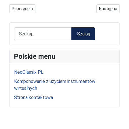
Poprzednia strona: Albeniz-Tarrega-Torroba PL
Następna strona
Poprzednia
Następna
Szukaj
Szukaj
Polskie menu
NeoClassix PL
Komponowanie z użyciem instrumentów
wirtualnych
Strona kontaktowa